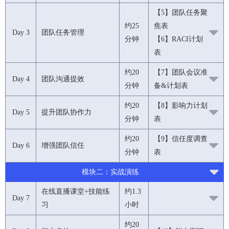
【5】团队任务聚
约25
焦表
Day 3
团队任务管理
分钟
【6】RACI计划
表
约20
【7】团队会议准
Day 4
团队沟通提效
分钟
备&计划表
约20
【8】影响力计划
Day 5
提升团队协作力
分钟
表
约20
【9】信任度调查
Day 6
增强团队信任
分钟
表
模块二：实战演练
在线直播课堂+技能练
约1.3
Day 7
习
小时
约20