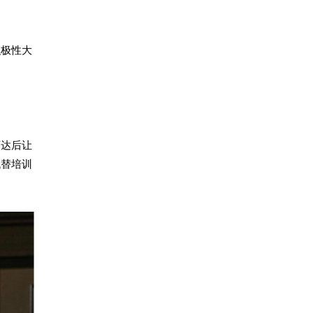
积极性大
下达后让
代替培训