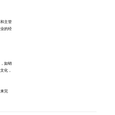
员和主管
企业的经
训，如销
业文化，
门来完