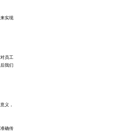
面来实现
年对员工
然后我们
画意义，
何准确传