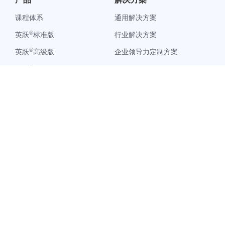
课程体系
通用解决方案
®
英跃
标准版
行业解决方案
®
英跃
高级版
企业领导力定制方案
®
英跃
学习管理平台
客户案例
关于我们
帮助中心
公司简介
购前评估
产品动态
采购流程
媒体报道
实施交付
联系我们
售后服务
DDI官网
英跃百科
资源中心