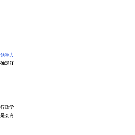
线领导力
够确定好
、行政学
都是会有