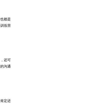
训也都是
力训练营
响，还可
本的沟通
，肯定还