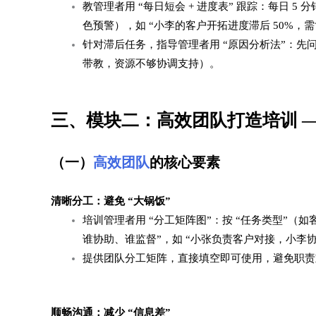
教管理者用 “每日短会 + 进度表” 跟踪：每日 
色预警），如 “小李的客户开拓进度滞后 50%，需
针对滞后任务，指导管理者用 “原因分析法”：先
带教，资源不够协调支持）。​
三、模块二：高效团队打造培训 ——
（一）
高效团队
的核心要素​
清晰分工：避免 “大锅饭”​
培训管理者用 “分工矩阵图”：按 “任务类型”（如
谁协助、谁监督”，如 “小张负责客户对接，小李协
提供团队分工矩阵，直接填空即可使用，避免职责
顺畅沟通：减少 “信息差”​