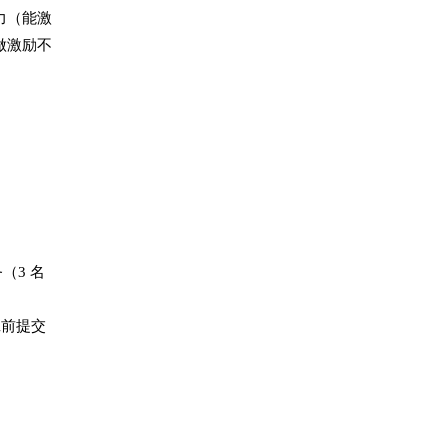
力（能激
做激励不
（3 名
班前提交