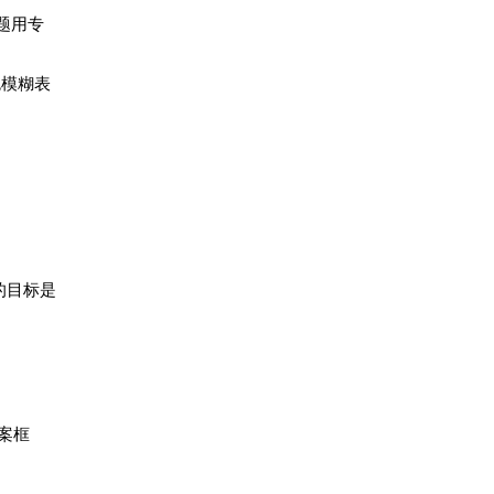
题用专
免模糊表
的目标是
案框