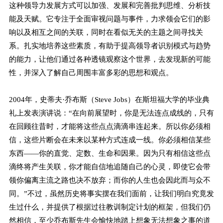
这种领导力发展方式可以加强、发展和完善批判思维、分析技
能及天赋。它专注于全面审视问题与事件，力求领会它们的影
响以及相互之间的关联，同时在看似无关的主题之间寻找关
系。扎实地培养这些素质，有助于提高领导者识别模式与趋势
的能力，让他们通过各种透镜观察这个世界，去发现新的可能
性，并深入了解自己周围丰富多彩的思想和观点。
2004年，史蒂夫·乔布斯（Steve Jobs）在斯坦福大学的毕业典
礼上发表演讲说：“在向前展望时，你是无法连点成线的，只有
在回顾往昔时，才能将这些点点滴滴串连起来。所以你必须相
信，这些片断会在未来以某种方式连成一线。你必须相信某些
东西——你的直觉、定数、生命和因果。因为只有相信这些点
滴终将产生关联，你才能自信地追随自己的心灵，即使它会带
领你偏离主流之路也决不放弃；而你的人生也会因此而与众不
同。”不过，虽然历史将事实摆在我们面前，让我们明白究竟发
生过什么，并提供了根据过往教训制定计划的框架，但我们仍
然相信，至少乔布斯先生会愉快地踏上想象无法想象之事的道