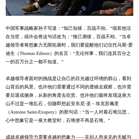
中国军事战略家孙子写道：“知己知彼，百战不殆。”假若他活
在当世，或许会将这句话改为：“推己测彼，百战不殆。”当卓
越领导者将想象力无限拓展时，我们要提醒他们记住托马斯·爱
迪生（Thomas Edison）的名言：“无论何事，我们连其百分之
一的百万分之一都不知道。”
卓越领导者面对的挑战是让自己的目光越过环绕的群山，看到
山背后的风景。也许他们需要通过不同的透镜去观察，也许需
要后退或侧身，从新的角度去欣赏。也许他们最终发现这座大
山不过是一堆乱石，但随即想起安东尼·圣－埃克苏佩里
（Antoine Saint-Exupery）的那句话：“当一人对着石堆沉思，
心中想象它是一座大教堂时，石堆便不再是石堆。”
成就卓越领导力需要卓越的想象力——见别人所未见的天赋与