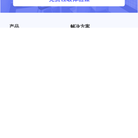
产品
解决方案
课程体系
通用解决方案
®
英跃
标准版
行业解决方案
®
英跃
高级版
企业领导力定制方案
®
英跃
学习管理平台
客户案例
关于我们
帮助中心
公司简介
购前评估
产品动态
采购流程
媒体报道
实施交付
联系我们
售后服务