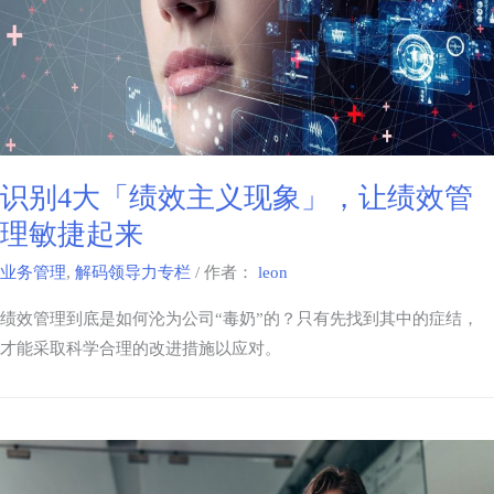
识别4大「绩效主义现象」，让绩效管
理敏捷起来
业务管理
,
解码领导力专栏
/ 作者：
leon
绩效管理到底是如何沦为公司“毒奶”的？只有先找到其中的症结，
才能采取科学合理的改进措施以应对。